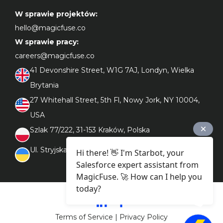
W sprawie projektów:
hello@magicfuse.co
W sprawie pracy:
careers@magicfuse.co
41 Devonshire Street, W1G 7AJ, Londyn, Wielka 
Brytania
27 Whitehall Street, 5th Fl, Nowy Jork, NY 10004, 
USA
Szlak 77/222, 31-153 Kraków, Polska
Ul. Stryjska 108, 79026 Lwów, Ukraina 
Hi there! 👋 I'm Starbot, your
Salesforce expert assistant from
MagicFuse. 🚀 How can I help you
today?
Terms of Service
|
Privacy Policy