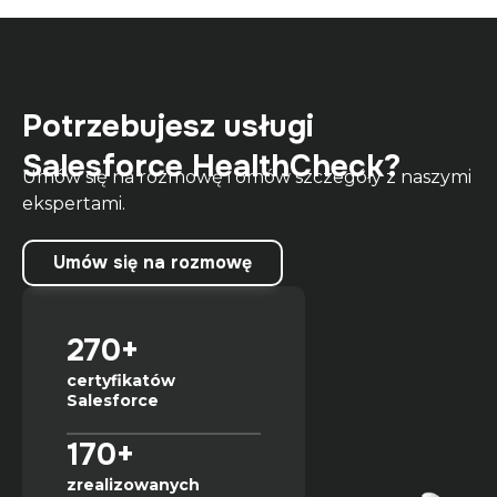
Potrzebujesz usługi
Salesforce HealthCheck?
Umów się na rozmowę i omów szczegóły z naszymi
ekspertami.
Umów się na rozmowę
270+
certyfikatów
Salesforce
170+
zrealizowanych