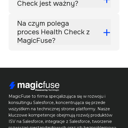
Check jest ważny?
Na czym polega
proces Health Check z
MagicFuse?
MagicFuse to firma specjalizująca się w rozwoju i 
konsultingu Salesforce, koncentrująca się przede 
wszystkim na technicznej stronie platformy. Nasze 
kluczowe kompetencje obejmują rozwój produktów 
ISV na Salesforce, integracje z Salesforce, tworzenie 
rozwiązań niestandardowych oraz ich bezproblemową 