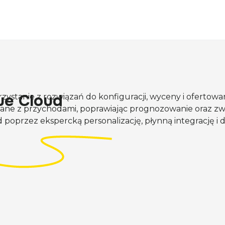
ue Cloud
stanie z rozwiązań do konfiguracji, wyceny i ofertowan
zane z przychodami, poprawiając prognozowanie oraz zw
oprzez ekspercką personalizację, płynną integrację i 