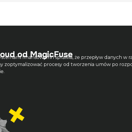
loud od MagicFuse
ystemami finansowymi i sprawia, że przepływ danych w 
 zoptymalizować procesy od tworzenia umów po rozpoz