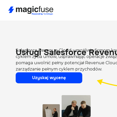
Usługi Salesforce Reven
Salesforce Revenue Cloud umożliwia firmom korzy
cyklem życia umów, usprawniając operacje zwią
pomaga uwolnić pełny potencjał Revenue Cloud p
zarządzanie pełnym cyklem przychodów.
Uzyskaj wycenę