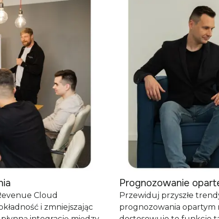
nia
Prognozowanie oparte 
 Revenue Cloud
Przewiduj przyszłe tren
okładność i zmniejszając
prognozowania opartym n
 płynną integrację między
dostosowuje te funkcje t