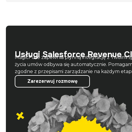
Usługi Salesforce Revenue C
MagicFuse zapewnia płynną integrację z Twoimi s
życia umów odbywa się automatycznie. Pomagamy
Zarezerwuj rozmowę