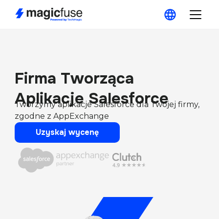
Firma Tworząca
Aplikacje Salesforce
Tworzymy aplikacje Salesforce dla Twojej firmy,
zgodne z AppExchange
Uzyskaj wycenę