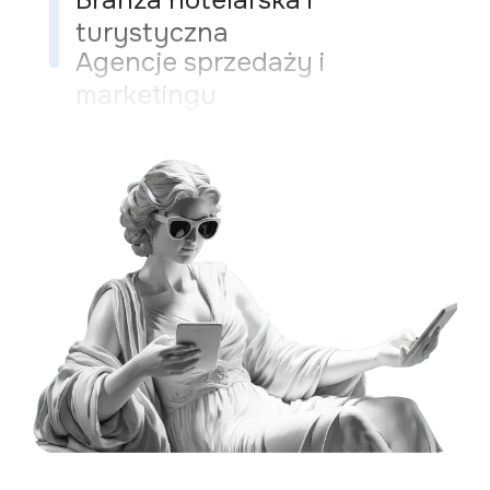
turystyczna
Agencje sprzedaży i
marketingu
Organizacje opieki zdrowotnej
Sprzedawcy e-commerce
Firmy technologiczne
Przedsiębiorstwa produkcyjne
Instytucje edukacyjne
Firmy nieruchomościowe
Branża hotelarska i