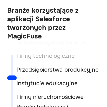
turystyczna
Agencje sprzedaży i
Branże korzystające z
marketingu
aplikacji Salesforce
Organizacje opieki zdrowotnej
tworzonych przez
MagicFuse
Sprzedawcy e-commerce
Firmy technologiczne
Przedsiębiorstwa produkcyjne
Instytucje edukacyjne
Firmy nieruchomościowe
Branża hotelarska i