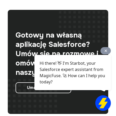
Gotowy na własną
aplikację Salesforce?
Umów się na rozmowę i
omów szczegóły z
Hi there! 👋 I'm Starbot, your
Salesforce expert assistant from
naszymi ekspertami.
MagicFuse. 🚀 How can I help you
today?
Umów rozmowę