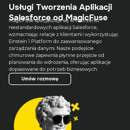
Usługi Tworzenia Aplikacji
Salesforce od MagicFuse
MagicFuse specjalizuje się w tworzeniu 
niestandardowych aplikacji Salesforce, 
wzmacniając relacje z klientami i wykorzystując 
Einstein 1 Platform do zaawansowanego 
zarządzania danymi. Nasze podejście 
chmurowe zapewnia płynne przejście od 
planowania do wdrożenia, oferując aplikacje 
Umów rozmowę