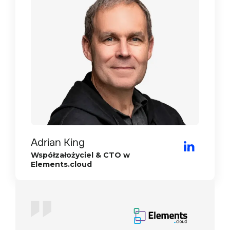
Doug Marinaro
Brian Waterson
CEO i Założyciel Riptide
Adrian King
Senior Director, Operations –
Współzałożyciel & CTO w
OpFocus
Elements.cloud