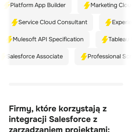
Platform App Builder
Marketing Cloud D
Finanse
Service Cloud Consultant
Experience 
Administracja publiczna
Mulesoft API Specification
Tableau CRM 
Organizacje non-profit
alesforce Associate
Professional Scrum
Firmy B2B
Opieka zdrowotna
Edukacja
Firmy, które korzystają z
Finanse
integracji Salesforce z
zarządzaniem projektami: